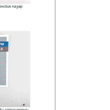
енския пазар
еви строителни