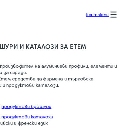
Контакти
ШУРИ И КАТАЛОЗИ ЗА ETEM
производител на алуминиеви профили, елементи и
 за сгради.
а Етем средства за фирмена и търговска
и и продуктови каталози.
а
продуктови брошури
а
продуктови каталози
лийски и френски език