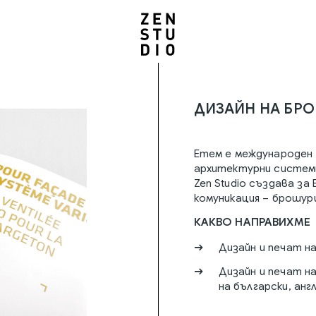
ДИЗАЙН НА БРО
Етем е международен 
архитектурни системи
Zen Studio създава з
комуникация – брошур
КАКВО НАПРАВИХМЕ
Дизайн и печат н
Дизайн и печат н
на български, анг