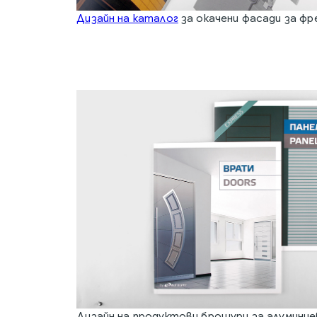
Дизайн на каталог
за окачени фасади за фр
Дизайн на продуктови брошури за алумини