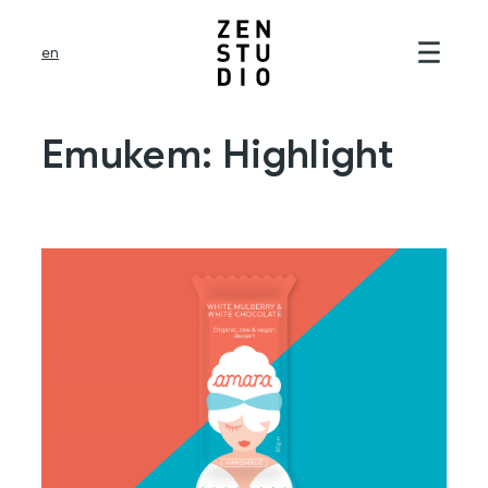
Към
съдържанието
en
Етикет:
Highlight