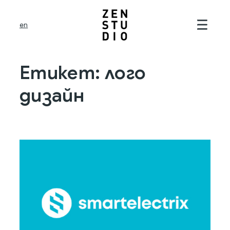
Към
съдържанието
f
en
r
Етикет:
лого
дизайн